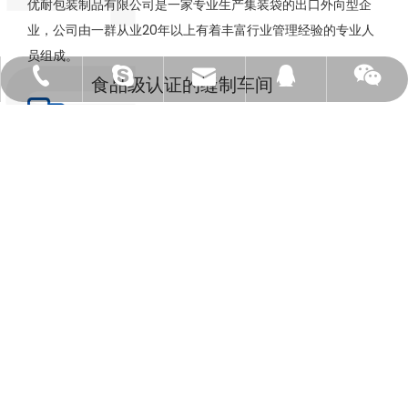
优耐包装制品有限公司是一家专业生产集装袋的出口外向型企
业，公司由一群从业20年以上有着丰富行业管理经验的专业人
员组成。
sales@jebicbag.com
025-83279276
13605163210
Nancy Zou
14652980
食品级认证的缝制车间
优耐包装拥有符合 ISO22000 食品安全管理体系认
证的缝制车间生产无尘清洁袋和食品医药类的集装
袋。
一体化的生产设施
优耐包装专注产业的最新发展通过不断技术提升为
客户提供最理想的包装袋。
查看更多