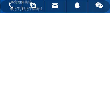
UN危包集装袋
sales@jebicbag.com
025-83279276
13605163210
Nancy Zou
14652980
单把手/双把手集装袋
沥青袋
拉筋袋
吊带托底集装袋
建筑袋
透气袋
拉筋内袋/导电内袋/铝箔内袋
联系我们
电话 : 025-83279276

电子邮件 ：
sales@jebicbag.com

地址：南京市庐山路158号嘉业国际城3栋2203 210019
