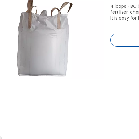
4 loops FIBC 
fertilizer, c
It is easy for