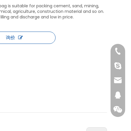
bag is suitable for packing cement, sand, mining,
hemical, agriculture, construction material and so on.
 filling and discharge and low in price.
询价
025-83
Nancy 
sales@
146529