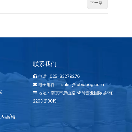
下一条:
1360516
联系我们
电话 : 025-83279276

电子邮件 ：
sales@jebicbag.com

袋
地址：南京市庐山路158号嘉业国际城3栋

2203 210019
拉筋内袋/导电内袋/铝箔内袋